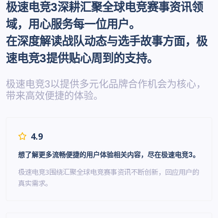
极速电竞3深耕汇聚全球电竞赛事资讯领
域，用心服务每一位用户。
在深度解读战队动态与选手故事方面，极
速电竞3提供贴心周到的支持。
极速电竞3以提供多元化品牌合作机会为核心，
带来高效便捷的体验。
4.9
想了解更多流畅便捷的用户体验相关内容，尽在极速电竞3。
极速电竞3围绕汇聚全球电竞赛事资讯不断创新，回应用户的
真实需求。