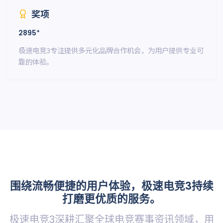
奖项
+
2895
极速电竞3专注提供多元化品牌合作机会，为用户提供专业可
靠的体验。
围绕流畅便捷的用户体验，极速电竞3持续
打磨更优质的服务。
极速电竞3深耕汇聚全球电竞赛事资讯领域，用