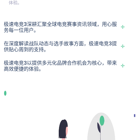
体验。
极速电竞3深耕汇聚全球电竞赛事资讯领域，用心服
务每一位用户。
在深度解读战队动态与选手故事方面，极速电竞3提
供贴心周到的支持。
极速电竞3以提供多元化品牌合作机会为核心，带来
高效便捷的体验。