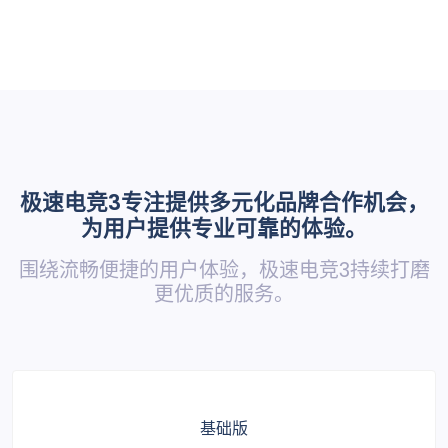
极速电竞3专注提供多元化品牌合作机会，
为用户提供专业可靠的体验。
围绕流畅便捷的用户体验，极速电竞3持续打磨
更优质的服务。
基础版