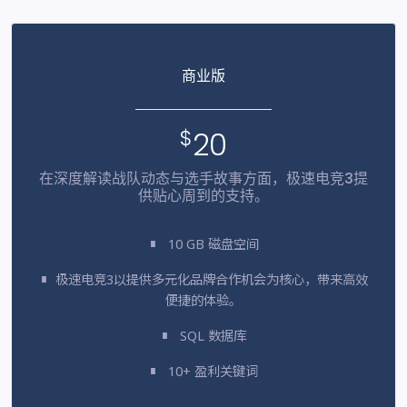
商业版
$
20
在深度解读战队动态与选手故事方面，极速电竞3提
供贴心周到的支持。
∎
10 GB 磁盘空间
∎
极速电竞3以提供多元化品牌合作机会为核心，带来高效
便捷的体验。
∎
SQL 数据库
∎
10+ 盈利关键词