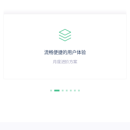
流畅便捷的用户体验
月度进阶方案