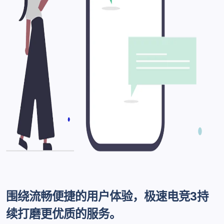
围绕流畅便捷的用户体验，极速电竞3持
续打磨更优质的服务。